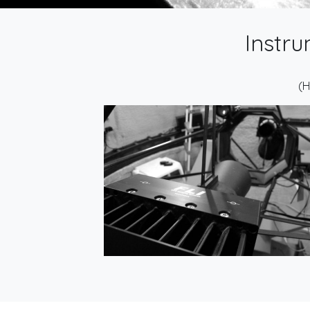
Instru
(H