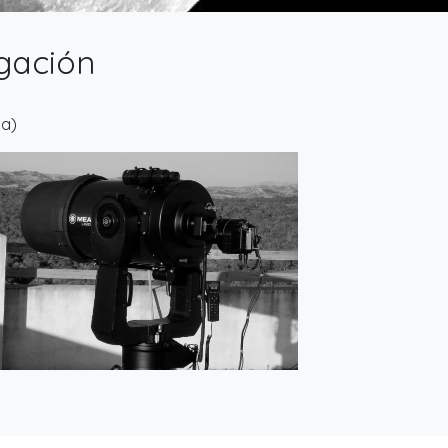
igación
ca)